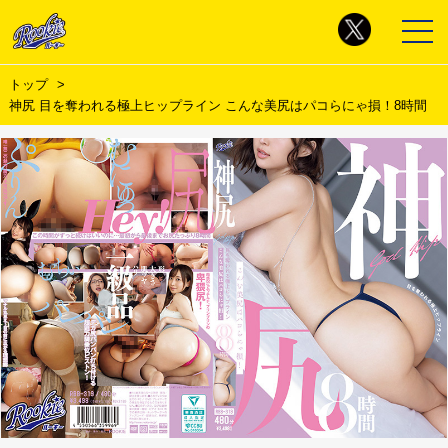
トップ
神尻 目を奪われる極上ヒップライン こんな美尻はパコらにゃ損！8時間