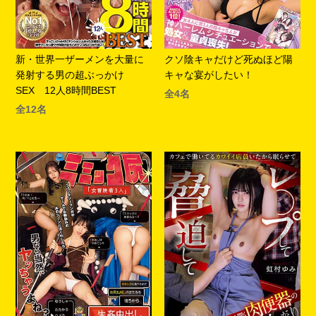
新・世界一ザーメンを大量に
クソ陰キャだけど死ぬほど陽
発射する男の超ぶっかけ
キャな宴がしたい！
SEX 12人8時間BEST
全4名
全12名