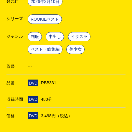
発売日
2026年3月10日
シリーズ
ROOKIEベスト
ジャンル
制服
中出し
イタズラ
ベスト・総集編
美少女
監督
---
品番
DVD
RBB331
収録時間
DVD
480分
価格
DVD
3,498円（税込）